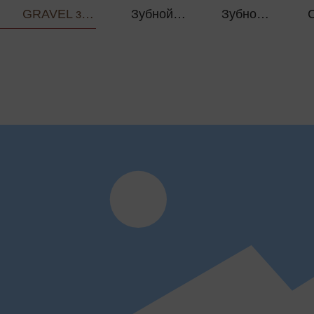
GRAVEL зубчатая звезда
Зубной диск ROAD
Зубной Диск MTB