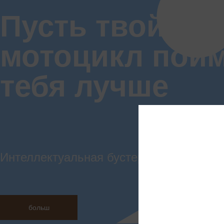
Пусть твой
мотоцикл пой
тебя лучше
Интеллектуальная бустер-система ken-
Специал
больш
на прои