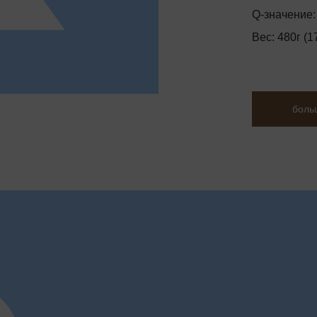
Q-значение
Вес: 480г (1
боль