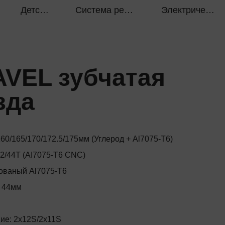
Детская ручка
Система ременной передачи
Электрический велосипед
VEL зубчатая
зда
60/165/170/172.5/175мм (Углерод + Al7075-T6)
42/44T (AI7075-T6 CNC)
ованый Al7075-T6
: 44мм
ие: 2x12S/2x11S