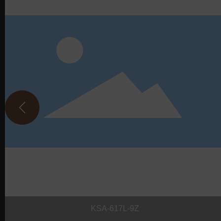
KSА-617L-9Z