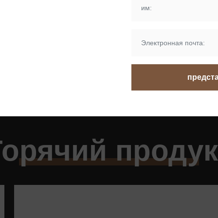
едов,
связей,
ых шасси и
предст
аров.
Горячий продук