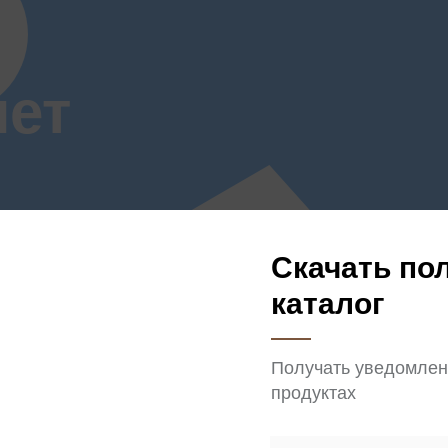
мет
Скачать по
каталог
ken
Получать уведомлен
продуктах
изируется
зводстве