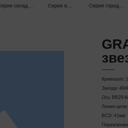
Серия складных велосипедов
Серия внедорожников
Серия городских автомобилей
GRA
зве
Кривошип: 1
Звезда: 40/
Ось: BB29 К
Линия цепи
BCD: 41мм
Переключен