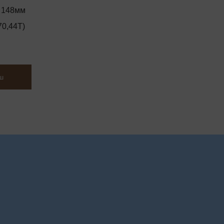
: 148мм
70,44T)
ш